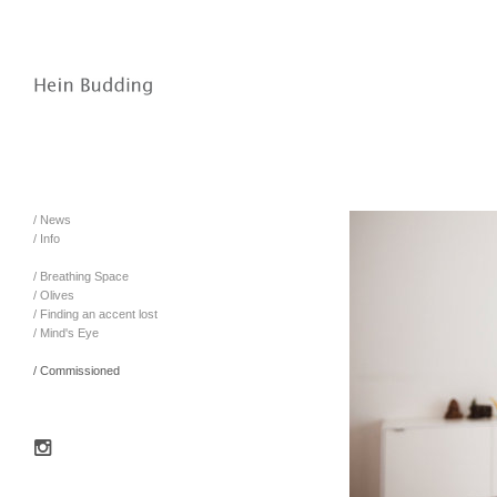
/ News
/ Info
/ Breathing Space
/ Olives
/ Finding an accent lost
/ Mind's Eye
/ Commissioned