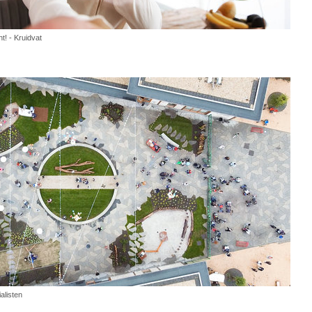
t! - Kruidvat
alisten